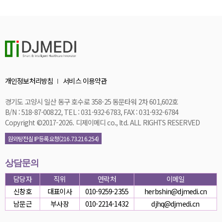
개인정보처리방침
서비스 이용약관
경기도 고양시 일산 동구 호수로 358-25 동문타워 2차 601,602호
B/N : 518-87-00822, TEL : 031-932-6783, FAX : 031-932-6784
Copyright ©2017-2026. 디제이메디 co., ltd. ALL RIGHTS RESERVED
원외탕전실 IP등록요청(216.73.216.254)
상담문의
담당자
직위
연락처
이메일
신창호
대표이사
010-9259-2355
herbshin@djmedi.cn
남문근
부사장
010-2214-1432
djhq@djmedi.cn