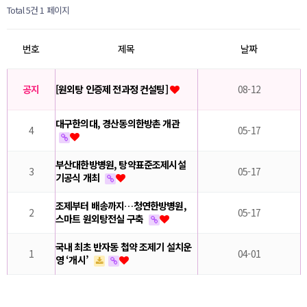
Total 5건
1 페이지
번호
제목
날짜
공지
[원외탕 인증제 전과정 컨설팅]
08-12
대구한의대, 경산동의한방촌 개관
4
05-17
부산대한방병원, 탕약표준조제시설
3
05-17
기공식 개최
조제부터 배송까지…청연한방병원,
2
05-17
스마트 원외탕전실 구축
국내 최초 반자동 첩약 조제기 설치운
1
04-01
영 ‘개시’