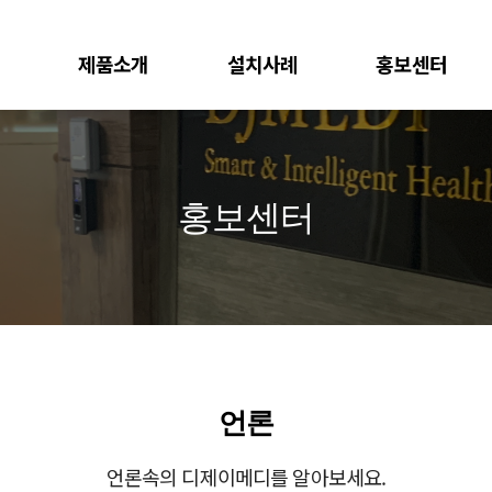
제품소개
설치사례
홍보센터
솔루션
원외탕전실
언론사
이력추적시스템
한방병원/한의원
영상
홍보센터
복약관리 앱
기관
언론
언론속의 디제이메디를 알아보세요.