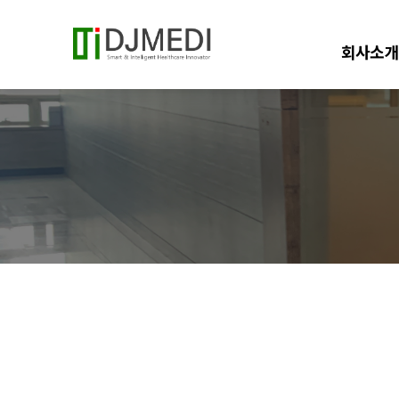
회사소개
회사개요
인사말
연혁
이념/비전
조직도
오시는 길