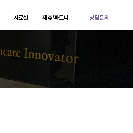
자료실
제휴/파트너
상담문의
카다로그
원외탕전실
한방병원/한의원
기관