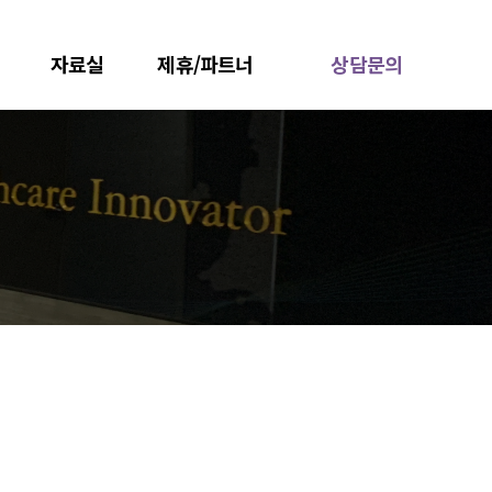
자료실
제휴/파트너
상담문의
카다로그
원외탕전실
한방병원/한의원
기관