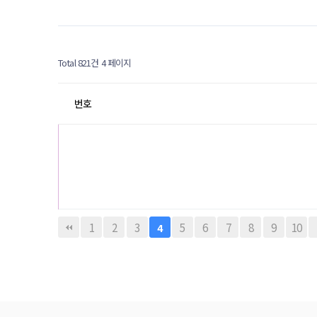
Total 821건
4 페이지
번호
1
2
3
5
6
7
8
9
10
4