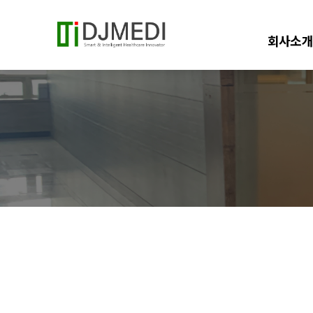
회사소개
회사개요
인사말
연혁
이념/비전
조직도
오시는 길