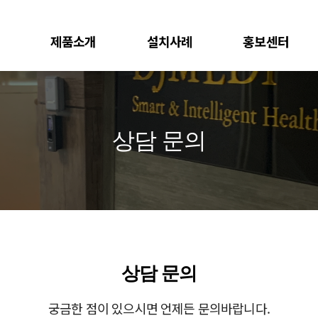
제품소개
설치사례
홍보센터
솔루션
원외탕전실
언론사
이력추적시스템
한방병원/한의원
영상
상담 문의
복약관리 앱
기관
상담 문의
궁금한 점이 있으시면 언제든 문의바랍니다.